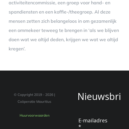
activiteitencommissie, een groep voor hand- en
spandiensten en een koffie-/theegroep. Al deze
mensen zetten zich belangeloos in om gezamenlijk
een ommekeer teweeg te brengen in ‘als we blijven
doen wat we altijd deden, krijgen we wat we altijd
kregen’.
Nieuwsbrie
© Copyright 2019 -
2026 |
Coöperatie Mauritius
Huurvoorwaarden
E-mailadres
*